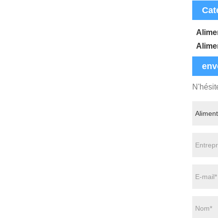
Cat
Alime
Alime
env
N'hésit