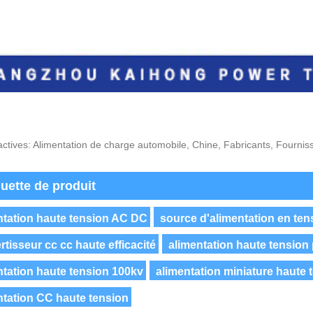
actives: Alimentation de charge automobile, Chine, Fabricants, Fourniss
quette de produit
ntation haute tension AC DC
source d'alimentation en ten
tisseur cc cc haute efficacité
alimentation haute tension
ntation haute tension 100kv
alimentation miniature haute 
ntation CC haute tension