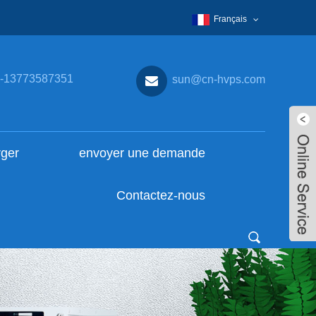
Français
-13773587351
sun@cn-hvps.com
rger
envoyer une demande
Contactez-nous
Live