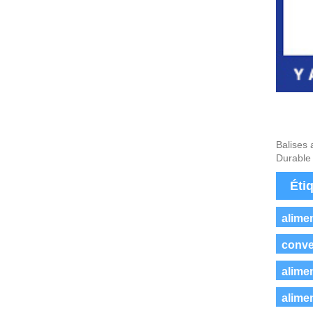
Balises 
Durable
Éti
alime
conver
alime
alime