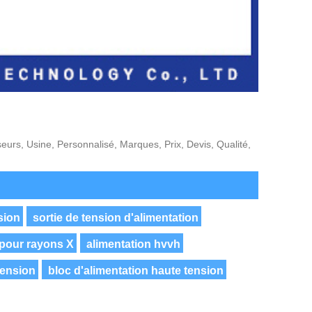
eurs, Usine, Personnalisé, Marques, Prix, Devis, Qualité,
sion
sortie de tension d'alimentation
 pour rayons X
alimentation hvvh
tension
bloc d'alimentation haute tension