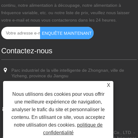
continu, notre alimentation à découpage, notre alimentation à
fréquence variable, etc. ou notre liste de prix, veuillez nous laisser
votre e-mail et nous vous contacterons dans les 24 heures.
Contactez-nous
Parc industriel de la ville intelligente de Zhongnan, ville de
Yizheng, province du Jiangsu
X
+86-13773587351
Nous utilisons des cookies pour vous offrir
+86-13773587351
une meilleure expérience de navigation,
sun@cn-hvps.com
analyser le trafic du site et personnaliser le
contenu. En utilisant ce site, vous acceptez
notre utilisation des cookies.
politique de
confidentialité
Copyright © 2023 Yangzhou Kaihong Power Technology Co., LTD. -