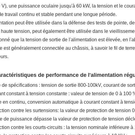
V), une puissance oculaire jusqu'à 60 kW, la tension et le coura
de travail continu et stable pendant une longue période.
ntation peut être utilisée dans la défense des tests de pointe, d
 haute tension, peut également être utilisée dans le vieillissem
onné que la tension de sortie de l'alimentation est élevée, en l'
ie est généralement connectée au châssis, à savoir le fil de terr
eurs.
ractéristiques de performance de l'alimentation ré
 de spécifications : tension de sortie 800-100kV, courant de sor
nt constant à tension constante : valeur de tension de 0 à 100 
e en continu, conversion automatique à courant constant à tensi
ction contre les surtensions: la valeur de protection de tension
ie de puissance dépasse la valeur de protection de tension décl
ction contre les courts-circuits : la tension nominale inférieure à