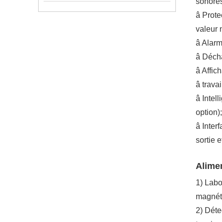
sonores
â Prote
valeur 
â Alarme
â Décha
â Affic
â trava
â Intel
option);
â Inter
sortie e
Alimen
1) Labo
magnétr
2) Déte