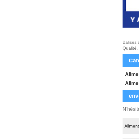
Balises 
Qualité,
Cat
Alime
Alime
env
N'hésit