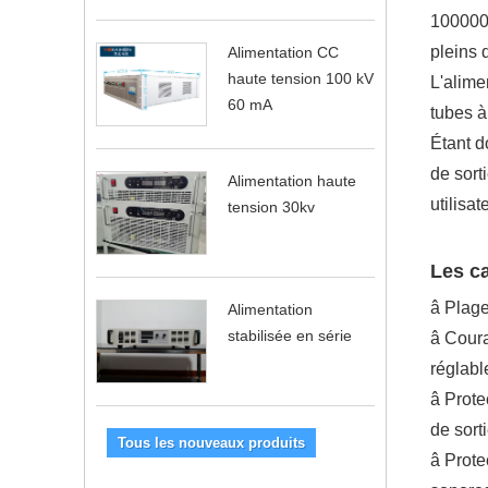
100000 
pleins 
Alimentation CC
haute tension 100 kV
L'alime
60 mA
tubes à
Étant d
de sort
Alimentation haute
utilisat
tension 30kv
Les ca
â Plage
Alimentation
stabilisée en série
â Coura
réglabl
â Prote
de sort
Tous les nouveaux produits
â Prote