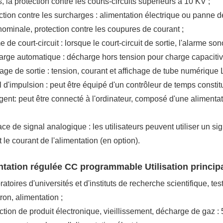
, la protection contre les courts-circuits supérieurs à 10 KV ;
ction contre les surcharges : alimentation électrique ou panne d
nominale, protection contre les coupures de courant ;
 de court-circuit : lorsque le court-circuit de sortie, l'alarme so
rge automatique : décharge hors tension pour charge capacitive
hage de sortie : tension, courant et affichage de tube numérique
il d'impulsion : peut être équipé d'un contrôleur de temps constit
ligent: peut être connecté à l'ordinateur, composé d'une alimentat
face de signal analogique : les utilisateurs peuvent utiliser un 
t le courant de l'alimentation (en option).
tation régulée CC programmable Utilisation princip
ratoires d'universités et d'instituts de recherche scientifique, te
on, alimentation ;
ction de produit électronique, vieillissement, décharge de gaz :