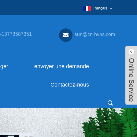
Français
-13773587351
sun@cn-hvps.com
rger
envoyer une demande
Contactez-nous
Live